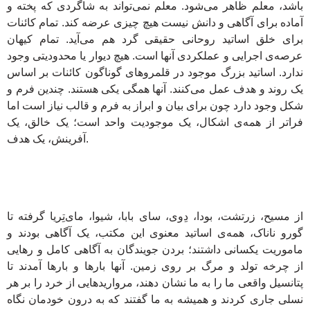
باشد، معلم ظاهر می‌شود. معلم نمی‌تواند به شاگردی که پخته و
آماده برای آگاهی و دانش نیست هیچ چیزی عرضه کند. تمام کائنات
برای خلق اساتید روحانی حقیقی گرد هم می‌آید. تمام کیهان
عرصه‌ی اجرایی و عملکردی آنها است. هیچ دیوار یا محدودیتی وجود
ندارد. اساتید بزرگ موجود در قلمروهای گوناگون کائنات بر اساس
یک روند و هدف عمل می‌کنند. آنها همگی یکی هستند. چندین فرم و
شکل وجود دارد چون برای بیان و ابراز به فرم و قالب نیاز است اما
فراتر از همه‌ی اشکال، یک موجودیت واحد است؛ یک خالق، یک
آفرینش، یک هدف.
از مسیح، زرتشت، بودا، دِوی، سای بابا، شیوا، مای‌تِریا گرفته تا
گورو ناناک، همه‌ی اساتید معنوی این مکتب، یک آگاهی بودند و
ماموریت یکسانی داشتند؛ بردن جویندگان به آگاهی کامل و رهایی
از چرخه تولد و مرگ بر روی زمین. آنها بارها و بارها آمدند تا
پتانسیل واقعی ما را به ما نشان دهند، مرواریدهایی از خرد را بر هر
نسلی جاری کردند و همیشه به ما گفتند که به درون خودمان نگاه