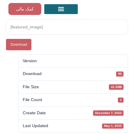
Skip
کمک مالی
to
content
مراقبه‌های رایگان گام به گام
[featured_image]
Download
Version
Download
90
File Size
41.2MB
File Count
1
Create Date
December 7, 2022
Last Updated
May 1, 2025